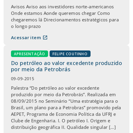
Avisos Aviso aos investidores norte-americanos
Onde estamos Aonde queremos chegar Como
chegaremos lá Direcionamentos estratégicos para
o longo prazo
open_in_new
Acessar item
APRESENTAÇÃO
FELIPE COUTINHO
Do petróleo ao valor excedente produzido
por meio da Petrobrás
09-09-2015
Palestra “Do petróleo ao valor excedente
produzido por meio da Petrobrás”. Realizada em
08/09/2015 no Seminário “Uma estratégia para o
Brasil, um plano para a Petrobras” promovido pela
AEPET, Programa de Economia Política da UFRJ e
Clube de Engenharia. I. O petróleo I. Origem e
distribuição geográfica II. Qualidade singular […]