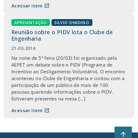
open_in_new
Acessar item
APRESENTAÇÃO
SILVIO SINEDINO
Reunião sobre o PIDV lota o Clube de
Engenharia
21-03-2014
Na noite de 5ª feira (20/03) foi organizado pela
AEPET um debate sobre o PIDV (Programa de
Incentivo ao Desligamento Voluntário). O encontro
aconteceu no Clube de Engenharia e contou com a
participação de um público de mais de 100
pessoas querendo informações sobre o PIDV.
Estiveram presentes na mesa […]
open_in_new
Acessar item
arrow_upward