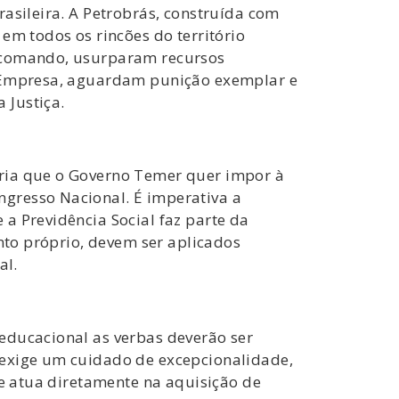
asileira. A Petrobrás, construída com
em todos os rincões do território
e comando, usurparam recursos
da Empresa, aguardam punição exemplar e
 Justiça.
ária que o Governo Temer quer impor à
gresso Nacional. É imperativa a
a Previdência Social faz parte da
ento próprio, devem ser aplicados
al.
educacional as verbas deverão ser
 exige um cuidado de excepcionalidade,
ue atua diretamente na aquisição de