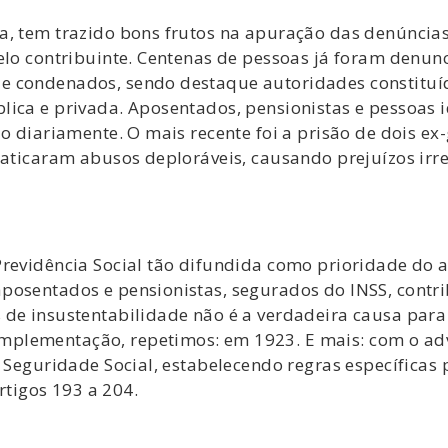
a, tem trazido bons frutos na apuração das denúncia
pelo contribuinte. Centenas de pessoas já foram denu
e condenados, sendo destaque autoridades constituí
ica e privada. Aposentados, pensionistas e pessoas i
do diariamente. O mais recente foi a prisão de dois e
praticaram abusos deploráveis, causando prejuízos irr
Previdência Social tão difundida como prioridade do 
posentados e pensionistas, segurados do INSS, contri
 de insustentabilidade não é a verdadeira causa par
lementação, repetimos: em 1923. E mais: com o adven
a Seguridade Social, estabelecendo regras específicas
artigos 193 a 204.