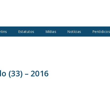
etins
Estatutos
Mídias
Notícias
Periódico
 (33) – 2016