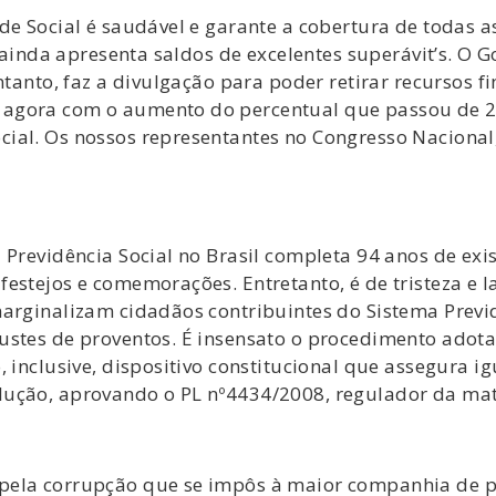
ade Social é saudável e garante a cobertura de todas
 e ainda apresenta saldos de excelentes superávit’s. 
ntanto, faz a divulgação para poder retirar recursos 
 agora com o aumento do percentual que passou de 
cial. Os nossos representantes no Congresso Naciona
 Previdência Social no Brasil completa 94 anos de exi
festejos e comemorações. Entretanto, é de tristeza e
marginalizam cidadãos contribuintes do Sistema Prev
ustes de proventos. É insensato o procedimento adota
, inclusive, dispositivo constitucional que assegura i
lução, aprovando o PL nº4434/2008, regulador da mat
pela corrupção que se impôs à maior companhia de pe