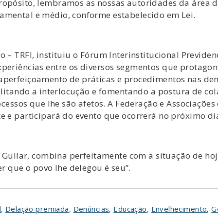
ropósito, lembramos as nossas autoridades da área d
amental e médio, conforme estabelecido em Lei.
 – TRFI, instituiu o Fórum Interinstitucional Previden
xperiências entre os diversos segmentos que protagon
aperfeiçoamento de práticas e procedimentos nas dem
cilitando a interlocução e fomentando a postura de co
processos que lhe são afetos. A Federação e Associaçõe
e e participará do evento que ocorrerá no próximo di
ra Gullar, combina perfeitamente com a situação de ho
 que o povo lhe delegou é seu”.
l
,
Delação premiada
,
Denúncias
,
Educação
,
Envelhecimento
,
G