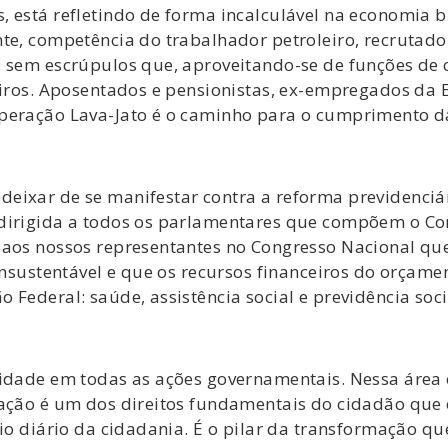
 está refletindo de forma incalculável na economia br
te, competência do trabalhador petroleiro, recrutado 
os sem escrúpulos que, aproveitando-se de funções d
ceiros. Aposentados e pensionistas, ex-empregados 
peração Lava-Jato é o caminho para o cumprimento da
deixar de se manifestar contra a reforma previdenci
dirigida a todos os parlamentares que compõem o Con
aos nossos representantes no Congresso Nacional que 
 insustentável e que os recursos financeiros do orçam
 Federal: saúde, assistência social e previdência soci
ridade em todas as ações governamentais. Nessa área 
cação é um dos direitos fundamentais do cidadão que
cio diário da cidadania. É o pilar da transformação q