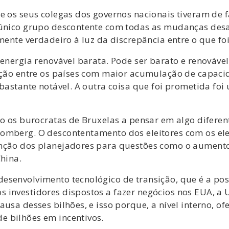
e os seus colegas dos governos nacionais tiveram de f
 único grupo descontente com todas as mudanças desa
mente verdadeiro à luz da discrepância entre o que fo
i energia renovável barata. Pode ser barato e renová
ição entre os países com maior acumulação de capacid
 bastante notável. A outra coisa que foi prometida f
do os burocratas de Bruxelas a pensar em algo difere
omberg. O descontentamento dos eleitores com os elev
enção dos planejadores para questões como o aument
China.
senvolvimento tecnológico de transição, que é a posi
investidores dispostos a fazer negócios nos EUA, a UE
ausa desses bilhões, e isso porque, a nível interno, o
e bilhões em incentivos.