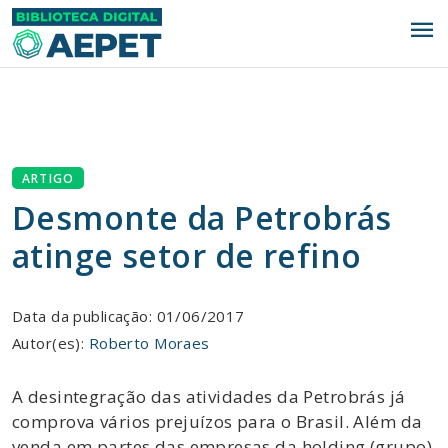
menu
ARTIGO
Desmonte da Petrobrás
atinge setor de refino
Data da publicação: 01/06/2017
Autor(es):
Roberto Moraes
A desintegração das atividades da Petrobrás já
comprova vários prejuízos para o Brasil. Além da
venda em partes das empresas da holding (grupo)