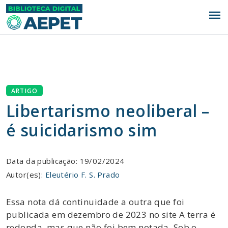
menu
ARTIGO
Libertarismo neoliberal –
é suicidarismo sim
Data da publicação: 19/02/2024
Autor(es):
Eleutério F. S. Prado
Essa nota dá continuidade a outra que foi
publicada em dezembro de 2023 no site A terra é
redonda, mas que não foi bem notada. Sob o