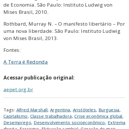
de Economia. São Paulo: Instituto Ludwig von
Mises Brasil, 2010.
Rothbard, Murray N. – O manifesto libertário – Por
uma nova liberdade. São Paulo: Instituto Ludwig
von Mises Brasil, 2013.
Fontes:
A Terra é Redonda
Acessar publicação original:
aepet.org.br
Tags:
Alfred Marshall
,
Argentina
,
Aristóteles
,
Burguesia
,
Capitalismo
,
Classe trabalhadora
,
Crise econômica global
,
Desemprego
,
Desenvolvimento socioeconômico
,
Extrema
direita
,
Fascismo
,
Flutuação cambial
,
Geração de mais-