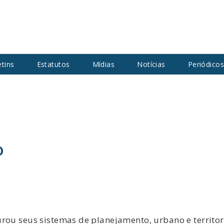
etins
Estatutos
Mídias
Notícias
Periódico
o
rou seus sistemas de planejamento, urbano e territor