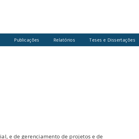
s
Publicações
Relatórios
Teses e Dissertações
ial, e de gerenciamento de projetos e de