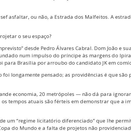
ef asfaltar, ou não, a Estrada dos Malfeitos. A estr
projetar o seu espaço?
imprevisto” desde Pedro Álvares Cabral. Dom João e su
 fundado num impulso do príncipe às margens do Ipir
oi para Brasília por arroubo do candidato JK em comí
do foi longamente pensado; as providências é que são
grande economia, 20 metrópoles — não dá para ignora
 os tempos atuais são férteis em demonstrar que a im
 de um “regime licitatório diferenciado” que lhe perm
 Copa do Mundo e a falta de projetos não providenci