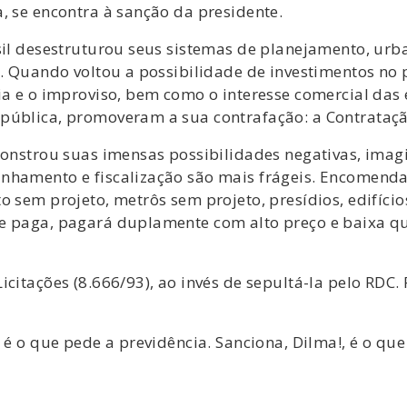
, se encontra à sanção da presidente.
sil desestruturou seus sistemas de planejamento, urba
s. Quando voltou a possibilidade de investimentos no 
cia e o improviso, bem como o interesse comercial da
 pública, promoveram a sua contrafação: a Contrataç
monstrou suas imensas possibilidades negativas, imag
anhamento e fiscalização são mais frágeis. Encomend
 sem projeto, metrôs sem projeto, presídios, edifício
e paga, pagará duplamente com alto preço e baixa qu
icitações (8.666/93), ao invés de sepultá-la pelo RDC
 é o que pede a previdência. Sanciona, Dilma!, é o que 