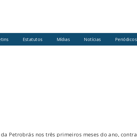
etins
Estatutos
Mídias
Notícias
Periódico
s da Petrobrás nos três primeiros meses do ano, contr