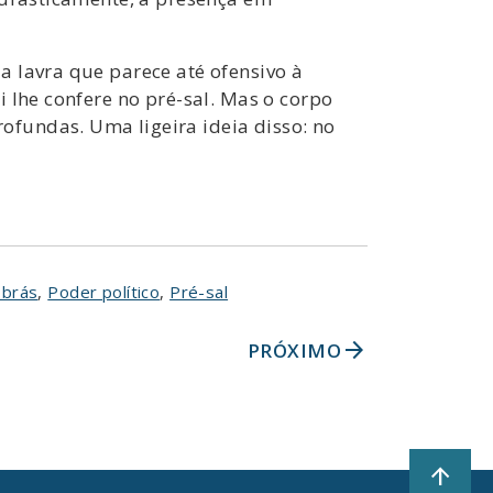
a lavra que parece até ofensivo à
 lhe confere no pré-sal. Mas o corpo
fundas. Uma ligeira ideia disso: no
obrás
,
Poder político
,
Pré-sal
arrow_forward
PRÓXIMO
arrow_upward