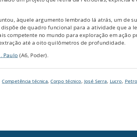
juntou, àquele argumento lembrado lá atrás, um de su
dispõe de quadro funcional para a atividade que a lei
ais competente no mundo para exploração em ação pro
 extração até a oito quilômetros de profundidade.
S. Paulo
(A6, Poder).
,
Competência técnica
,
Corpo técnico
,
José Serra
,
Lucro
,
Petr