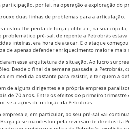
 participação, por lei, na operação e exploração do pr
rouxe duas linhas de problemas para a articulação.
s custou-lhe perda de força política e, na sua cúpul
problemático pré-sal, de repente a Petrobrás estava v
idas inteiras, era hora de atacar. E o ataque começou
za de apenas defender enriquecimento maior e mais r
daram essa arquitetura da situação. Ao lucro surpre
eo. Desde o final da semana passada, a Petrobrás, co
tica em medida bastante para resistir, e ter quem a d
em de alguns dirigentes e a própria empresa paralis
is de 70 anos. Entre os efeitos do primeiro trimestre
or-se a ações de redução da Petrobrás.
empresa e, em particular, ao seu pré-sal vai continu
Braga já se manifestou pela reversão de direitos da P
enado um projeto que retira da Petrobrás, explicita e