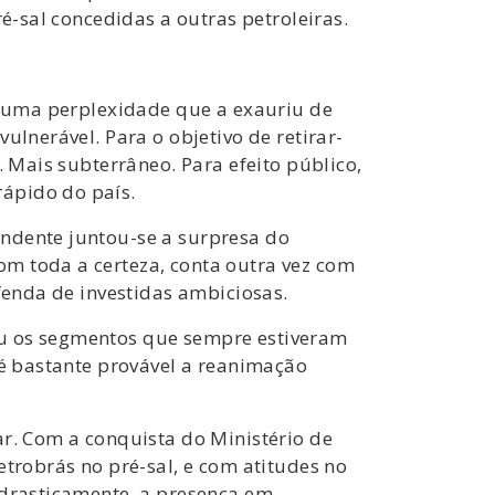
é-sal concedidas a outras petroleiras.
a, uma perplexidade que a exauriu de
ulnerável. Para o objetivo de retirar-
. Mais subterrâneo. Para efeito público,
ápido do país.
endente juntou-se a surpresa do
m toda a certeza, conta outra vez com
efenda de investidas ambiciosas.
ou os segmentos que sempre estiveram
 é bastante provável a reanimação
ar. Com a conquista do Ministério de
etrobrás no pré-sal, e com atitudes no
 drasticamente, a presença em