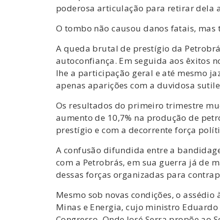
poderosa articulação para retirar dela a
O tombo não causou danos fatais, mas t
A queda brutal de prestígio da Petrobrá
autoconfiança. Em seguida aos êxitos no 
lhe a participação geral e até mesmo jaz
apenas aparições com a duvidosa sutile
Os resultados do primeiro trimestre mu
aumento de 10,7% na produção de petról
prestígio e com a decorrente força polí
A confusão difundida entre a bandidag
com a Petrobrás, em sua guerra já de ma
dessas forças organizadas para contrap
Mesmo sob novas condições, o assédio à 
Minas e Energia, cujo ministro Eduardo 
Congresso. Onde José Serra propõe ao S