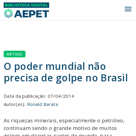
menu
ARTIGO
O poder mundial não
precisa de golpe no Brasil
Data da publicação: 07/04/2014
Autor(es):
Ronald Barata
As riquezas minerais, especialmente o petróleo,
continuam sendo o grande motivo de muitos
golpes em diversas partes do mundo, para