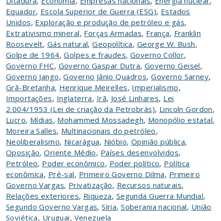
Ditadura
,
Economia
,
Empresas nacionais
,
Energia nuclear
,
Equador
,
Escola Superior de Guerra (ESG)
,
Estados
Unidos
,
Exploração e produção de petróleo e gás
,
Extrativismo mineral
,
Forças Armadas
,
França
,
Franklin
Roosevelt
,
Gás natural
,
Geopolítica
,
George W. Bush
,
Golpe de 1964
,
Golpes e fraudes
,
Governo Collor
,
Governo FHC
,
Governo Gaspar Dutra
,
Governo Geisel
,
Governo Jango
,
Governo Jânio Quadros
,
Governo Sarney
,
Grã-Bretanha
,
Henrique Meirelles
,
Imperialismo
,
Importações
,
Inglaterra
,
Irã
,
José Linhares
,
Lei
2.004/1953 (Lei de criação da Petrobrás)
,
Lincoln Gordon
,
Lucro
,
Mídias
,
Mohammed Mossadegh
,
Monopólio estatal
,
Moreira Salles
,
Multinacionais do petróleo
,
Neoliberalismo
,
Nicarágua
,
Nióbio
,
Opinião pública
,
Oposição
,
Oriente Médio
,
Países desenvolvidos
,
Petróleo
,
Poder econômico
,
Poder político
,
Política
econômica
,
Pré-sal
,
Primeiro Governo Dilma
,
Primeiro
Governo Vargas
,
Privatização
,
Recursos naturais
,
Relações exteriores
,
Riqueza
,
Segunda Guerra Mundial
,
Segundo Governo Vargas
,
Síria
,
Soberania nacional
,
União
Soviética
,
Uruguai
,
Venezuela