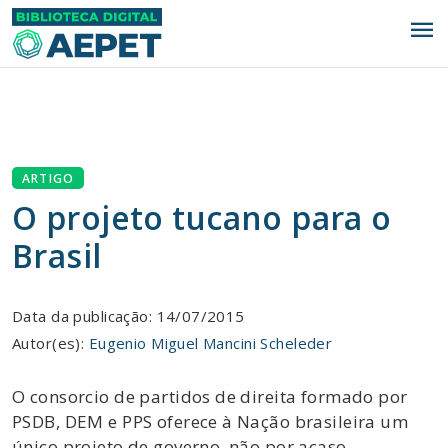
menu
ARTIGO
O projeto tucano para o
Brasil
Data da publicação: 14/07/2015
Autor(es):
Eugenio Miguel Mancini Scheleder
O consorcio de partidos de direita formado por
PSDB, DEM e PPS oferece à Nação brasileira um
único projeto de governo, não por acaso