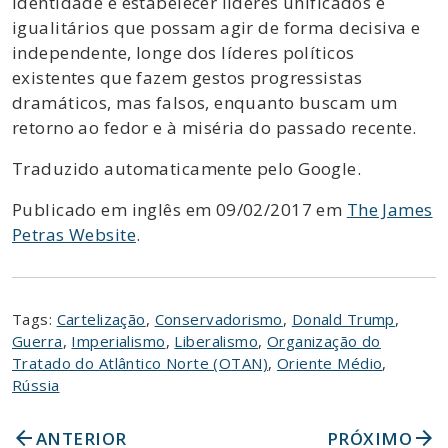
identidade e estabelecer líderes unificados e
igualitários que possam agir de forma decisiva e
independente, longe dos líderes políticos
existentes que fazem gestos progressistas
dramáticos, mas falsos, enquanto buscam um
retorno ao fedor e à miséria do passado recente.
Traduzido automaticamente pelo Google.
Publicado em inglês em 09/02/2017 em
The James
Petras Website
.
Tags:
Cartelização
,
Conservadorismo
,
Donald Trump
,
Guerra
,
Imperialismo
,
Liberalismo
,
Organização do
Tratado do Atlântico Norte (OTAN)
,
Oriente Médio
,
Rússia
arrow_back
arrow_forward
ANTERIOR
PRÓXIMO