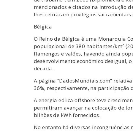
mencionados e citados na Introdução de
lhes retiraram privilégios sacramentai
Bélgica
O Reino da Bélgica é uma Monarquia Co
populacional de 380 habitantes/km² (202
flamengos e valões, havendo ainda popu
desenvolvimento econômico desigual, o q
década.
A página “DadosMundiais.com” relativa 
36%, respectivamente, na participação d
A energia eólica offshore teve crescime
permitiram avançar na colocação de torr
bilhões de kWh fornecidos.
No entanto há diversas incongruências 