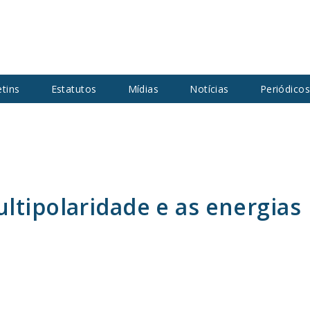
etins
Estatutos
Mídias
Notícias
Periódico
ltipolaridade e as energias