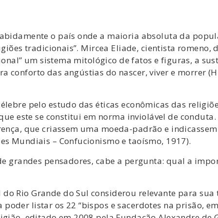
sabidamente o país onde a maioria absoluta da popul
ligiões tradicionais”. Mircea Eliade, cientista romen
icional” um sistema mitológico de fatos e figuras, a su
 conforto das angústias do nascer, viver e morrer (Hi
élebre pelo estudo das éticas econômicas das religiõe
r que este se constitui em norma inviolável de conduta
orença, que criassem uma moeda-padrão e indicassem 
ões Mundiais – Confucionismo e taoísmo, 1917).
 de grandes pensadores, cabe a pergunta: qual a impo
do Rio Grande do Sul considerou relevante para sua 
poder listar os 22 “bispos e sacerdotes na prisão, 
ligião, editado em 2008 pela Fundação Alexandre de Gu