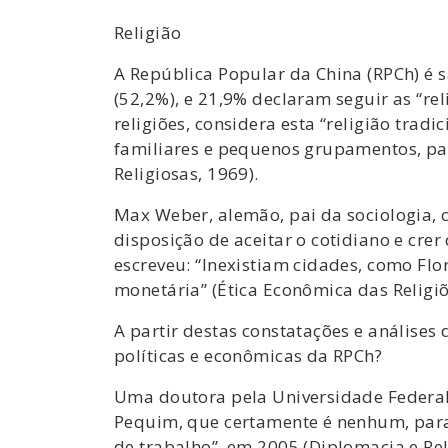
Religião
A República Popular da China (RPCh) é 
(52,2%), e 21,9% declaram seguir as “re
religiões, considera esta “religião trad
familiares e pequenos grupamentos, para
Religiosas, 1969).
Max Weber, alemão, pai da sociologia, c
disposição de aceitar o cotidiano e cre
escreveu: “Inexistiam cidades, como Fl
monetária” (Ética Econômica das Religi
A partir destas constatações e análises
políticas e econômicas da RPCh?
Uma doutora pela Universidade Federal 
Pequim, que certamente é nenhum, para 
de trabalho”, em 2005 (Diplomacia e Re