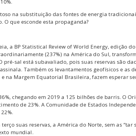
 10%.
toso na substituição das fontes de energia tradicion
o. O que esconde esta propaganda?
a, a BP Statistical Review of World Energy, edição do
traordinariamente (237%) na América do Sul, transfo
 O pré-sal está subavaliado, pois suas reservas são d
 assinala. Também os levantamentos geofísicos e as d
 e na Margem Equatorial Brasileira, fazem esperar se
 36%, chegando em 2019 a 125 bilhões de barris. O Or
scimento de 23%. A Comunidade de Estados Independent
 22%.
terço suas reservas, a América do Norte, sem as “tar
exto mundial.