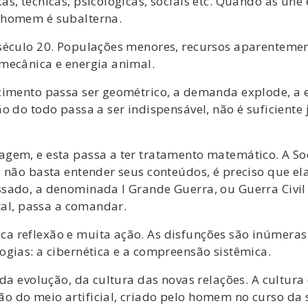
s, técnicas, psicológicas, sociais etc. Quando as une
 homem é subalterna.
século 20. Populações menores, recursos aparentemente
mecânica e energia animal.
imento passa ser geométrico, a demanda explode, a en
o do todo passa a ser indispensável, não é suficiente 
gem, e esta passa a ter tratamento matemático. A So
; não basta entender seus conteúdos, é preciso que el
ssado, a denominada I Grande Guerra, ou Guerra Civi
ital, passa a comandar.
a reflexão e muita ação. As disfunções são inúmeras
ogias: a cibernética e a compreensão sistêmica.
 da evolução, da cultura das novas relações. A cultu
 do meio artificial, criado pelo homem no curso da s