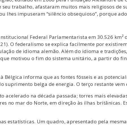
 seu trabalho, afastaram muitos mais religiosos de 
s ou lhes impuseram “silêncio obsequioso”, porque ad
nstitucional Federal Parlamentarista em 30.526 km² 
1). O federalismo se explica facilmente por existirem
lação de idioma alemão. Além do idioma e tradições,
ue motivou o fim do sistema unitário, a partir do fi
à Bélgica informa que as fontes fósseis e as potencia
o suprimento belga de energia. O terço restante vem d
nto acelerado na década passada; torres mais elevadas
es no mar do Norte, em direção às ilhas britânicas. 
nas estatísticas. Um quadro, apresentado pela mesma 