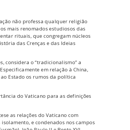
ação não professa qualquer religião
o, dos mais renomados estudiosos das
stentar rituais, que congregam núcleos
stória das Crenças e das Ideias
s, considera o “tradicionalismo” a
. Especificamente em relação à China,
ao Estado os rumos da política
rtância do Vaticano para as definições
tese as relações do Vaticano com
em isolamento, e condenados nos campos
smão). João Paulo II e Bento XVI,