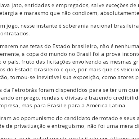
lava jato, entidades e empregados, salve exceções de
targia e marasmo que não condizem, absolutamente,
em jogo, nesse instante é soberania nacional brasileir
contratados.
arem nas tetas do Estado brasileiro, não é nenhuma 
temente, a copa do mundo no Brasil foi a prova incont
 o país, fruto das licitações envolvendo as mesmas gr
s do Estado brasileiro e que, por mais que os veícu
ção, tornou-se inevitável sua exposição, como atores 
 da Petrobrás foram dispendidos para se ter um qua
rando emprego, rendas e divisas e trazendo credibilid
mpresa, mas para Brasil e para a América Latina.
rviram ao oportunismo do candidato derrotado e seus 
e de privatização e entreguismo, não foi uma mera di
Empresa, mais notadamente explicitado nos últimos go