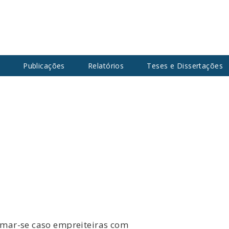
s
Publicações
Relatórios
Teses e Dissertações
amar-se caso empreiteiras com