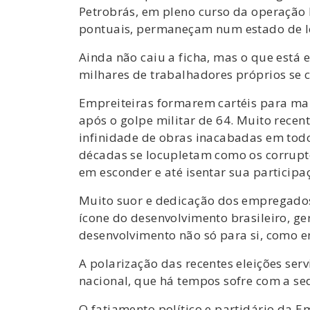
Petrobrás, em pleno curso da operação 
pontuais, permaneçam num estado de le
Ainda não caiu a ficha, mas o que está 
milhares de trabalhadores próprios se 
Empreiteiras formarem cartéis para mam
após o golpe militar de 64. Muito recen
infinidade de obras inacabadas em todo
décadas se locupletam como os corrupto
em esconder e até isentar sua participa
Muito suor e dedicação dos empregados
ícone do desenvolvimento brasileiro, ge
desenvolvimento não só para si, como e
A polarização das recentes eleições se
nacional, que há tempos sofre com a sed
O fatiamento político e partidário da 