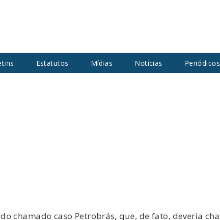
etins
Estatutos
Mídias
Notícias
Periódico
do chamado caso Petrobrás, que, de fato, deveria ch