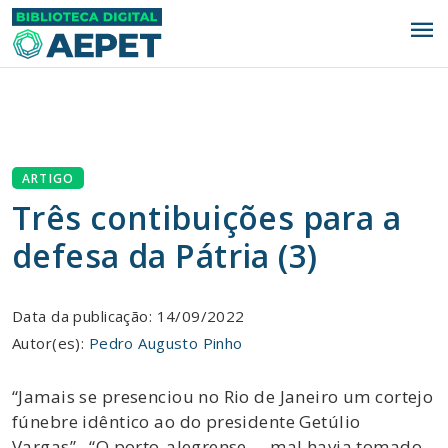
menu
ARTIGO
Três contibuições para a
defesa da Pátria (3)
Data da publicação: 14/09/2022
Autor(es):
Pedro Augusto Pinho
“Jamais se presenciou no Rio de Janeiro um cortejo
fúnebre idêntico ao do presidente Getúlio
Vargas”. “O porto-alegrense … mal havia tomado