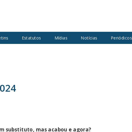
etins
Estatutos
Mídias
Notícias
Periódico
2024
em substituto, mas acabou e agora?