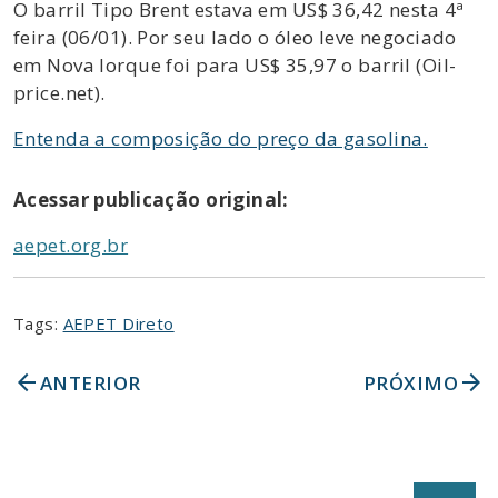
O barril Tipo Brent estava em US$ 36,42 nesta 4ª
feira (06/01). Por seu lado o óleo leve negociado
em Nova Iorque foi para US$ 35,97 o barril (Oil-
price.net).
Entenda a composição do preço da gasolina.
Acessar publicação original:
aepet.org.br
Tags:
AEPET Direto
arrow_back
arrow_forward
ANTERIOR
PRÓXIMO