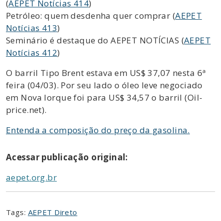
(
AEPET Notícias 414
)
Petróleo: quem desdenha quer comprar (
AEPET
Notícias 413
)
Seminário é destaque do AEPET NOTÍCIAS (
AEPET
Notícias 412
)
O barril Tipo Brent estava em US$ 37,07 nesta 6ª
feira (04/03). Por seu lado o óleo leve negociado
em Nova Iorque foi para US$ 34,57 o barril (Oil-
price.net).
Entenda a composição do preço da gasolina.
Acessar publicação original:
aepet.org.br
Tags:
AEPET Direto