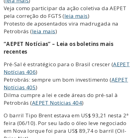
(
leia mais
)
Veja como participar da ação coletiva da AEPET
pela correção do FGTS (
leia mais
)
Protesto de aposentados vira madrugada na
Petrobrás (
leia mais
)
“AEPET Notícias” – Leia os boletins mais
recentes
Pré-Sal é estratégico para o Brasil crescer (
AEPET
Notícias 406
)
Petrobrás: sempre um bom investimento (
AEPET
Notícias 405
)
Dilma cumpre a lei e cede áreas do pré-sal à
Petrobrás (
AEPET Notícias 404
)
O barril Tipo Brent estava em US$ 93,21 nesta 2ª
feira (06/10). Por seu lado o óleo leve negociado
em Nova Iorque foi para US$ 89,74 o barril (Oil-