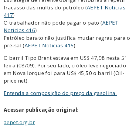
fracasso das multis do petróleo (
AEPET Notícias
417
)
O trabalhador não pode pagar o pato (
AEPET
Notícias 416
)
Petróleo barato não justifica mudar regras para o
pré-sal (
AEPET Notícias 415
)
O barril Tipo Brent estava em US$ 47,98 nesta 5ª
feira (08/09). Por seu lado, o óleo leve negociado
em Nova Iorque foi para US$ 45,50 o barril (Oil-
price net).
Entenda a composição do preço da gasolina.
Acessar publicação original:
aepet.org.br