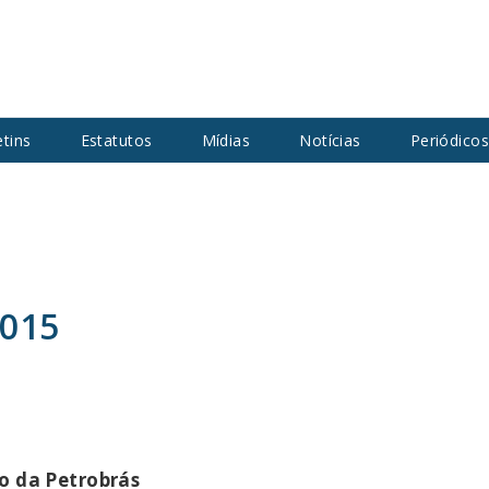
etins
Estatutos
Mídias
Notícias
Periódico
2015
o da Petrobrás