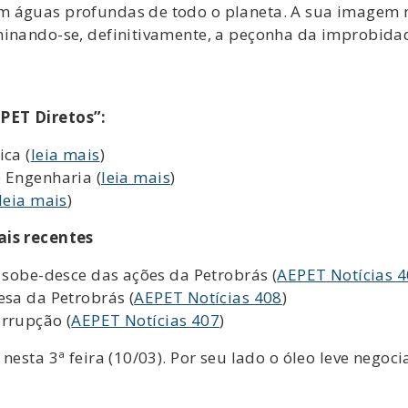
m águas profundas de todo o planeta. A sua imagem
minando-se, definitivamente, a peçonha da improbida
PET Diretos”:
ica (
leia mais
)
 Engenharia (
leia mais
)
leia mais
)
ais recentes
o sobe-desce das ações da Petrobrás (
AEPET Notícias 
esa da Petrobrás (
AEPET Notícias 408
)
orrupção (
AEPET Notícias 407
)
 nesta 3ª feira (10/03). Por seu lado o óleo leve nego