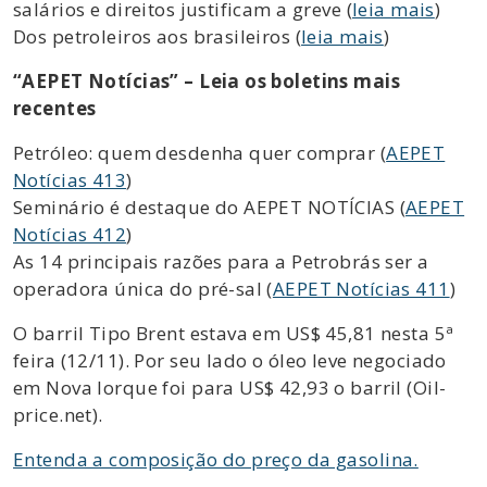
salários e direitos justificam a greve (
leia mais
)
Dos petroleiros aos brasileiros (
leia mais
)
“AEPET Notícias” – Leia os boletins mais
recentes
Petróleo: quem desdenha quer comprar (
AEPET
Notícias 413
)
Seminário é destaque do AEPET NOTÍCIAS (
AEPET
Notícias 412
)
As 14 principais razões para a Petrobrás ser a
operadora única do pré-sal (
AEPET Notícias 411
)
O barril Tipo Brent estava em US$ 45,81 nesta 5ª
feira (12/11). Por seu lado o óleo leve negociado
em Nova Iorque foi para US$ 42,93 o barril (Oil-
price.net).
Entenda a composição do preço da gasolina.