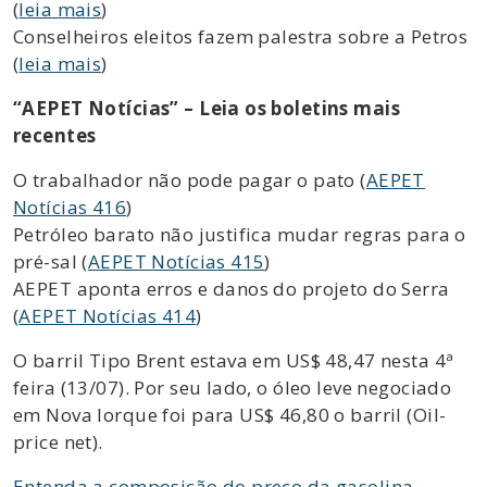
(
leia mais
)
Conselheiros eleitos fazem palestra sobre a Petros
(
leia mais
)
“AEPET Notícias” – Leia os boletins mais
recentes
O trabalhador não pode pagar o pato (
AEPET
Notícias 416
)
Petróleo barato não justifica mudar regras para o
pré-sal (
AEPET Notícias 415
)
AEPET aponta erros e danos do projeto do Serra
(
AEPET Notícias 414
)
O barril Tipo Brent estava em US$ 48,47 nesta 4ª
feira (13/07). Por seu lado, o óleo leve negociado
em Nova Iorque foi para US$ 46,80 o barril (Oil-
price net).
Entenda a composição do preço da gasolina.