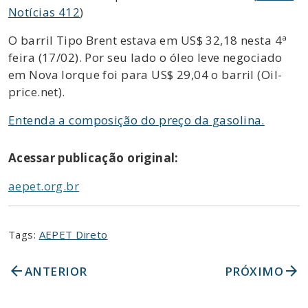
Notícias 412
)
O barril Tipo Brent estava em US$ 32,18 nesta 4ª
feira (17/02). Por seu lado o óleo leve negociado
em Nova Iorque foi para US$ 29,04 o barril (Oil-
price.net).
Entenda a composição do preço da gasolina.
Acessar publicação original:
aepet.org.br
Tags:
AEPET Direto
arrow_back
arrow_forward
ANTERIOR
PRÓXIMO