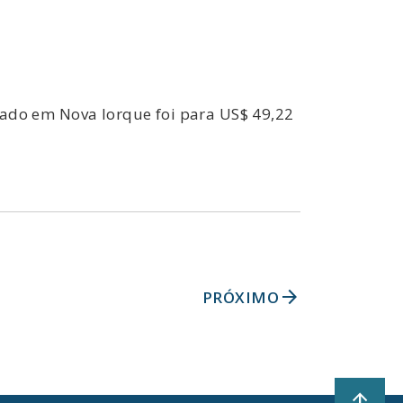
ociado em Nova Iorque foi para US$ 49,22
arrow_forward
PRÓXIMO
arrow_upward