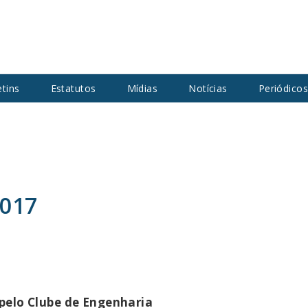
etins
Estatutos
Mídias
Notícias
Periódico
2017
pelo Clube de Engenharia