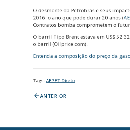
O desmonte da Petrobrás e seus impacto
2016: o ano que pode durar 20 anos (
AE
Contratos bomba comprometem o futuro
O barril Tipo Brent estava em US$ 52,32 
o barril (Oilprice.com).
Entenda a composição do preço da gaso
Tags:
AEPET Direto
arrow_back
ANTERIOR