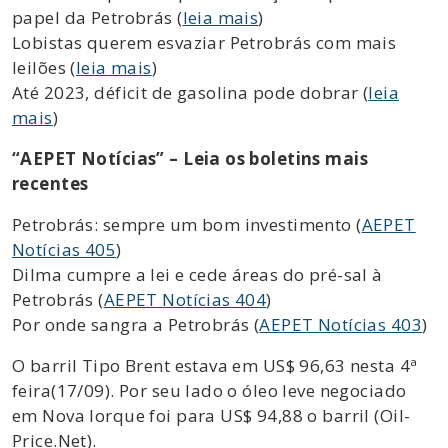
papel da Petrobrás (
leia mais
)
Lobistas querem esvaziar Petrobrás com mais
leilões (
leia mais
)
Até 2023, déficit de gasolina pode dobrar (
leia
mais
)
“AEPET Notícias” – Leia os boletins mais
recentes
Petrobrás: sempre um bom investimento (
AEPET
Notícias 405
)
Dilma cumpre a lei e cede áreas do pré-sal à
Petrobrás (
AEPET Notícias 404
)
Por onde sangra a Petrobrás (
AEPET Notícias 403
)
O barril Tipo Brent estava em US$ 96,63 nesta 4ª
feira(17/09). Por seu lado o óleo leve negociado
em Nova Iorque foi para US$ 94,88 o barril (Oil-
Price.Net).