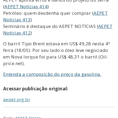
(
AEPET Notícias 414
)
Petróleo: quem desdenha quer comprar (
AEPET
Notícias 413
)
Seminário é destaque do AEPET NOTÍCIAS (
AEPET
Notícias 412
)
O barril Tipo Brent estava em US$ 49,28 nesta 4ª
feira (18/05). Por seu lado o óleo leve negociado
em Nova Iorque foi para US$ 48,31 o barril (Oil-
price.net).
Entenda a composição do preço da gasolina.
Acessar publicação original:
aepet.org.br
Tags:
AEPET Direto