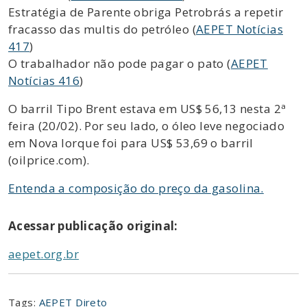
Estratégia de Parente obriga Petrobrás a repetir
fracasso das multis do petróleo (
AEPET Notícias
417
)
O trabalhador não pode pagar o pato (
AEPET
Notícias 416
)
O barril Tipo Brent estava em US$ 56,13 nesta 2ª
feira (20/02). Por seu lado, o óleo leve negociado
em Nova Iorque foi para US$ 53,69 o barril
(oilprice.com).
Entenda a composição do preço da gasolina.
Acessar publicação original:
aepet.org.br
Tags:
AEPET Direto