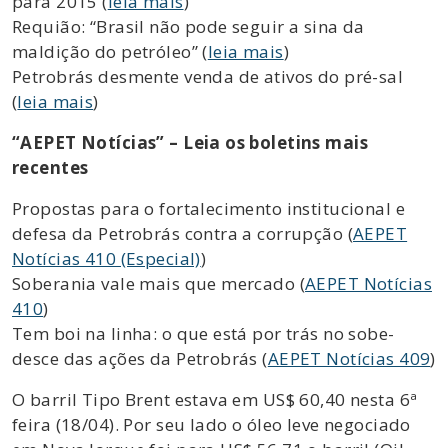
para 2015 (
leia mais
)
Requião: “Brasil não pode seguir a sina da
maldição do petróleo” (
leia mais
)
Petrobrás desmente venda de ativos do pré-sal
(
leia mais
)
“AEPET Notícias” – Leia os boletins mais
recentes
Propostas para o fortalecimento institucional e
defesa da Petrobrás contra a corrupção (
AEPET
Notícias 410 (Especial)
)
Soberania vale mais que mercado (
AEPET Notícias
410
)
Tem boi na linha: o que está por trás no sobe-
desce das ações da Petrobrás (
AEPET Notícias 409
)
O barril Tipo Brent estava em US$ 60,40 nesta 6ª
feira (18/04). Por seu lado o óleo leve negociado