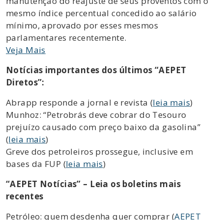
manutenção do reajuste de seus proventos com o
mesmo índice percentual concedido ao salário
mínimo, aprovado por esses mesmos
parlamentares recentemente.
Veja Mais
Notícias importantes dos últimos “AEPET
Diretos”:
Abrapp responde a jornal e revista (
leia mais
)
Munhoz: “Petrobrás deve cobrar do Tesouro
prejuízo causado com preço baixo da gasolina”
(
leia mais
)
Greve dos petroleiros prossegue, inclusive em
bases da FUP (
leia mais
)
“AEPET Notícias” – Leia os boletins mais
recentes
Petróleo: quem desdenha quer comprar (
AEPET