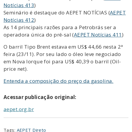
Notícias 413
)
Seminário é destaque do AEPET NOTÍCIAS (
AEPET
Notícias 412
)
As 14 principais razões para a Petrobrás ser a
operadora única do pré-sal (
AEPET Notícias 411
)
O barril Tipo Brent estava em US$ 44,66 nesta 2ª
feira (23/11). Por seu lado o óleo leve negociado
em Nova Iorque foi para US$ 40,39 o barril (Oil-
price net).
Entenda a composição do preço da gasolina.
Acessar publicação original:
aepet.org.br
Tags:
AEPET Direto