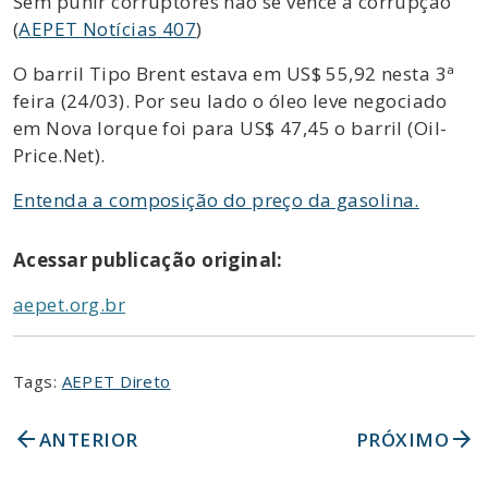
Sem punir corruptores não se vence a corrupção
(
AEPET Notícias 407
)
O barril Tipo Brent estava em US$ 55,92 nesta 3ª
feira (24/03). Por seu lado o óleo leve negociado
em Nova Iorque foi para US$ 47,45 o barril (Oil-
Price.Net).
Entenda a composição do preço da gasolina.
Acessar publicação original:
aepet.org.br
Tags:
AEPET Direto
arrow_back
arrow_forward
ANTERIOR
PRÓXIMO