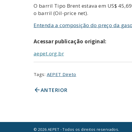
O barril Tipo Brent estava em US$ 45,69 
o barril (Oil-price net).
Entenda a composição do preço da gaso
Acessar publicação original:
aepet.org.br
Tags:
AEPET Direto
arrow_back
ANTERIOR
© 2026 AEPET - Todos os direitos reservados.