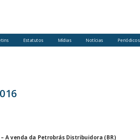
etins
Estatutos
Mídias
Notícias
Periódico
2016
 – A venda da Petrobrás Distribuidora (BR)