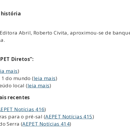
 história
Editora Abril, Roberto Civita, aproximou-se de banque
a.
PET Diretos”:
eia mais
)
o 1 do mundo (
leia mais
)
eúdo local (
leia mais
)
ais recentes
EPET Notícias 416
)
as para o pré-sal (
AEPET Notícias 415
)
do Serra (
AEPET Notícias 414
)