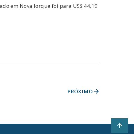
ociado em Nova Iorque foi para US$ 44,19
arrow_forward
PRÓXIMO
arrow_upward