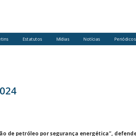
etins
Estatutos
Mídias
Notícias
Periódico
2024
ção de petróleo por segurança energética”, defen