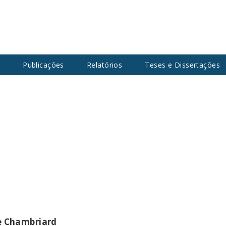
s
Publicações
Relatórios
Teses e Dissertações
de Chambriard