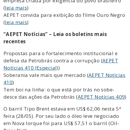
empresa criada por exigência do povo brasileiro
(
leia mais
)
AEPET convida para exibição do filme Ouro Negro
(
leia mais
)
“AEPET Notícias” – Leia os boletins mais
recentes
Propostas para o fortalecimento institucional e
defesa da Petrobrás contra a corrupção (
AEPET
Notícias 410 (Especial)
)
Soberania vale mais que mercado (
AEPET Notícias
410
)
Tem boi na linha: o que está por trás no sobe-
desce das ações da Petrobrás (
AEPET Notícias 409
)
O barril Tipo Brent estava em US$ 62,06 nesta 5ª
feira (28/05). Por seu lado o óleo leve negociado
em Nova Iorque foi para US$ 57,51 o barril (Oil-