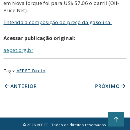
em Nova Iorque foi para US$ 57,06 o barril (Oil-
Price.Net).
Entenda a composição do preço da gasolina.
Acessar publicação original:
aepet.org.br
Tags:
AEPET Direto
arrow_back
arrow_forward
ANTERIOR
PRÓXIMO
arrow_upward
© 2026 AEPET - Todos os direitos reservados.