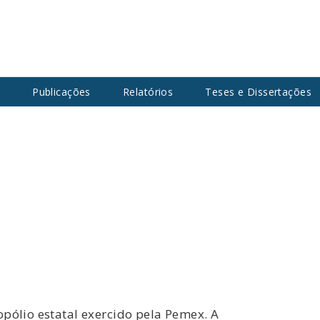
s
Publicações
Relatórios
Teses e Dissertações
opólio estatal exercido pela Pemex. A