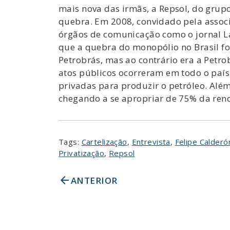
mais nova das irmãs, a Repsol, do gru
quebra. Em 2008, convidado pela associ
órgãos de comunicação como o jornal La 
que a quebra do monopólio no Brasil fo
Petrobrás, mas ao contrário era a Petro
atos públicos ocorreram em todo o país
privadas para produzir o petróleo. Além
chegando a se apropriar de 75% da ren
Tags:
Cartelização
,
Entrevista
,
Felipe Calderó
Privatização
,
Repsol
arrow_back
ANTERIOR