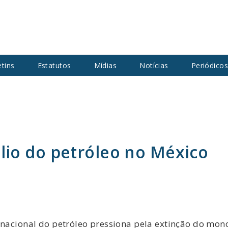
etins
Estatutos
Mídias
Notícias
Periódico
io do petróleo no México
rnacional do petróleo pressiona pela extinção do mon