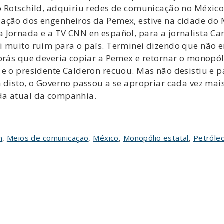
po Rotschild, adquiriu redes de comunicação no Méxi
ação dos engenheiros da Pemex, estive na cidade do M
Jornada e a TV CNN en español, para a jornalista Car
i muito ruim para o país. Terminei dizendo que não e
brás que deveria copiar a Pemex e retornar o monopóli
 e o presidente Calderon recuou. Mas não desistiu e 
 disto, o Governo passou a se apropriar cada vez mai
da atual da companhia.
n
,
Meios de comunicação
,
México
,
Monopólio estatal
,
Petróle