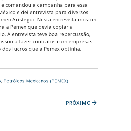
co e comandou a campanha para essa
éxico e dei entrevista para diversos
men Aristegui. Nesta entrevista mostrei
ra a Pemex que devia copiar a
o. A entrevista teve boa repercussão,
passou a fazer contratos com empresas
s dos lucros que a Pemex obtinha,
o
,
Petróleos Mexicanos (PEMEX)
,
arrow_forward
PRÓXIMO