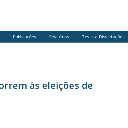
s
Publicações
Relatórios
Teses e Dissertações
orrem às eleições de