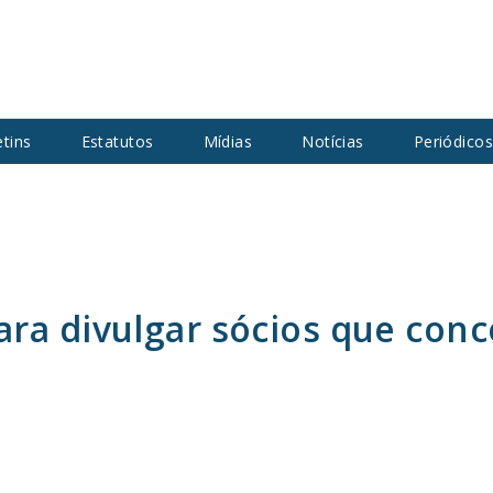
etins
Estatutos
Mídias
Notícias
Periódico
ra divulgar sócios que conc