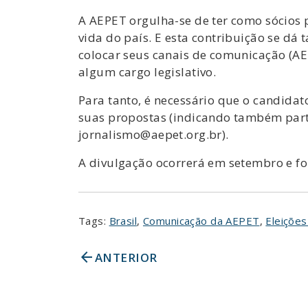
A AEPET orgulha-se de ter como sócios
vida do país. E esta contribuição se dá
colocar seus canais de comunicação (AEP
algum cargo legislativo.
Para tanto, é necessário que o candidat
suas propostas (indicando também parti
jornalismo@aepet.org.br).
A divulgação ocorrerá em setembro e fo
Tags:
Brasil
,
Comunicação da AEPET
,
Eleições
arrow_back
ANTERIOR