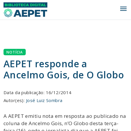
menu
NOTÍCIA
AEPET responde a
Ancelmo Gois, de O Globo
Data da publicação: 16/12/2014
Autor(es):
José Luiz Sombra
A AEPET emitiu nota em resposta ao publicado na
coluna de Ancelmo Gois, n’O Globo desta terça-
feira (16), onde o jornalista diz que a AEPET foi