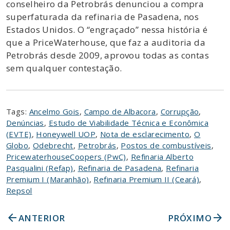
conselheiro da Petrobrás denunciou a compra
superfaturada da refinaria de Pasadena, nos
Estados Unidos. O “engraçado” nessa história é
que a PriceWaterhouse, que faz a auditoria da
Petrobrás desde 2009, aprovou todas as contas
sem qualquer contestação.
Tags:
Ancelmo Gois
,
Campo de Albacora
,
Corrupção
,
Denúncias
,
Estudo de Viabilidade Técnica e Econômica
(EVTE)
,
Honeywell UOP
,
Nota de esclarecimento
,
O
Globo
,
Odebrecht
,
Petrobrás
,
Postos de combustíveis
,
PricewaterhouseCoopers (PwC)
,
Refinaria Alberto
Pasqualini (Refap)
,
Refinaria de Pasadena
,
Refinaria
Premium I (Maranhão)
,
Refinaria Premium II (Ceará)
,
Repsol
arrow_back
arrow_forward
ANTERIOR
PRÓXIMO