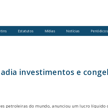
etins
Estatutos
Mídias
Notícias
Periódico
 adia investimentos e congel
res petroleiras do mundo, anunciou um lucro líquido 