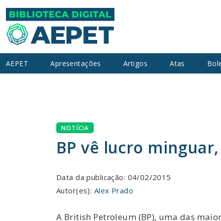
AEPET
Apresentações
Artigos
Atas
Bol
NOTÍCIA
BP vê lucro minguar,
Data da publicação: 04/02/2015
Autor(es):
Alex Prado
A British Petroleum (BP), uma das maio