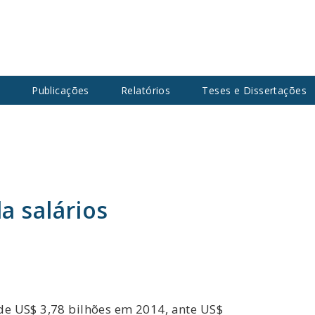
s
Publicações
Relatórios
Teses e Dissertações
a salários
de US$ 3,78 bilhões em 2014, ante US$