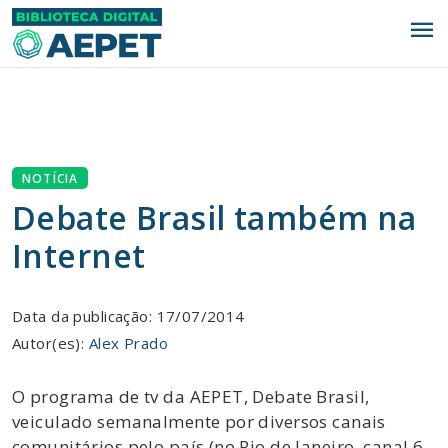
menu
NOTÍCIA
Debate Brasil também na
Internet
Data da publicação: 17/07/2014
Autor(es):
Alex Prado
O programa de tv da AEPET, Debate Brasil,
veiculado semanalmente por diversos canais
comunitários pelo país (no Rio de Janeiro, canal 6