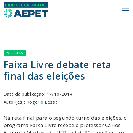
menu
NOTÍCIA
Faixa Livre debate reta
final das eleições
Data da publicação: 17/10/2014
Autor(es):
Rogerio Lessa
Na reta final para o segundo turno das eleições, o
programa Faixa Livre recebe o professor Carlos
Eduardo Martins, da UFRJ; o juiz Marlon Reis; e o