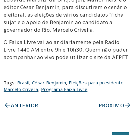
editor César Benjamin, para discutirem o cenário
eleitoral, as eleições de vários candidatos “ficha
suja” e o apoio de Benjamin ao candidato a
governador do Rio, Marcelo Crivella.
O Faixa Livre vai ao ar diariamente pela Rádio
Livre 1440 AM entre 9h e 10h30. Quem não puder
acompanhar ao vivo pode utilizar o site da AEPET.
Tags:
Brasil
,
César Benjamin
,
Eleições para presidente
,
Marcelo Crivella
,
Programa Faixa Livre
arrow_back
arrow_forward
ANTERIOR
PRÓXIMO