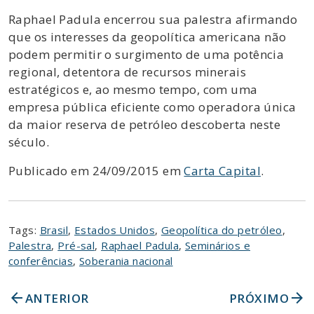
Raphael Padula encerrou sua palestra afirmando
que os interesses da geopolítica americana não
podem permitir o surgimento de uma potência
regional, detentora de recursos minerais
estratégicos e, ao mesmo tempo, com uma
empresa pública eficiente como operadora única
da maior reserva de petróleo descoberta neste
século.
Publicado em 24/09/2015 em
Carta Capital
.
Tags:
Brasil
,
Estados Unidos
,
Geopolítica do petróleo
,
Palestra
,
Pré-sal
,
Raphael Padula
,
Seminários e
conferências
,
Soberania nacional
arrow_back
arrow_forward
ANTERIOR
PRÓXIMO