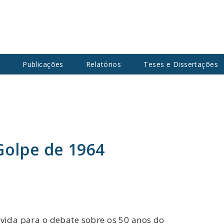
s
Publicações
Relatórios
Teses e Dissertações
Golpe de 1964
nvida para o debate sobre os 50 anos do