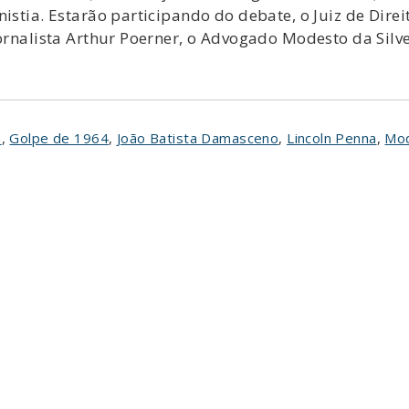
nistia. Estarão participando do debate, o Juiz de Dir
Jornalista Arthur Poerner, o Advogado Modesto da Silv
a
,
Golpe de 1964
,
João Batista Damasceno
,
Lincoln Penna
,
Mod