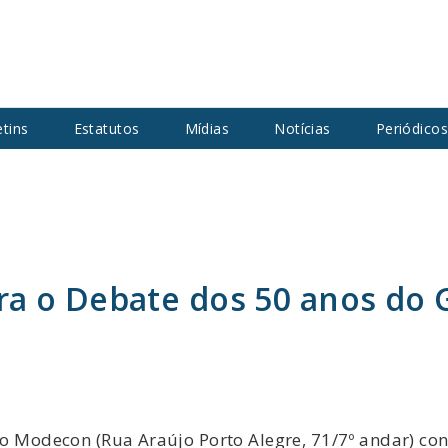
etins
Estatutos
Mídias
Notícias
Periódico
a o Debate dos 50 anos do 
, o Modecon (Rua Araújo Porto Alegre, 71/7º andar) co