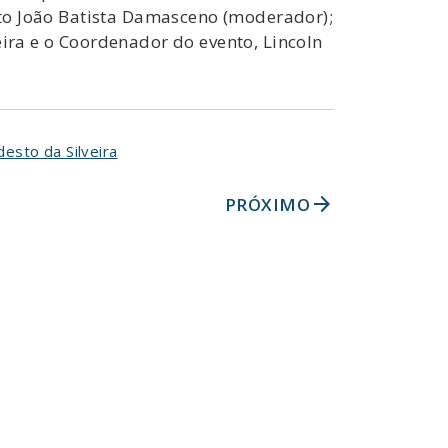
eito João Batista Damasceno (moderador);
eira e o Coordenador do evento, Lincoln
esto da Silveira
arrow_forward
PRÓXIMO