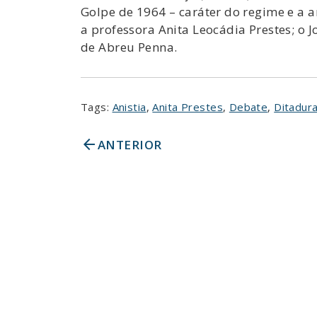
Golpe de 1964 – caráter do regime e a a
a professora Anita Leocádia Prestes; o 
de Abreu Penna.
Tags:
Anistia
,
Anita Prestes
,
Debate
,
Ditadur
arrow_back
ANTERIOR