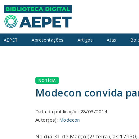
AEPET
Apresentações
Artigos
Atas
Bol
NOTÍCIA
Modecon convida par
Data da publicação: 28/03/2014
Autor(es):
Modecon
No dia 31 de Março (2ª feira), às 17h30