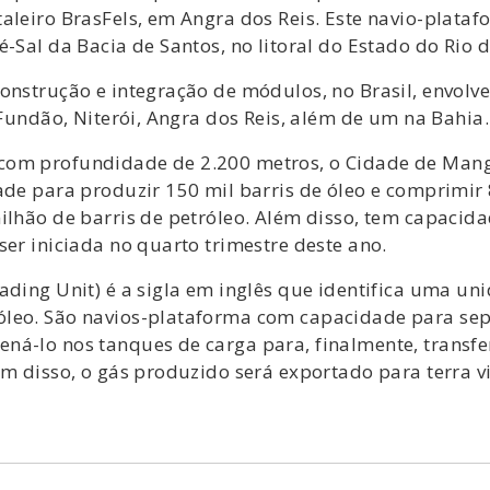
aleiro BrasFels, em Angra dos Reis. Este navio-plataf
-Sal da Bacia de Santos, no litoral do Estado do Rio d
onstrução e integração de módulos, no Brasil, envolve
 Fundão, Niterói, Angra dos Reis, além de um na Bahia.
com profundidade de 2.200 metros, o Cidade de Mang
ade para produzir 150 mil barris de óleo e comprimir
ilhão de barris de petróleo. Além disso, tem capacida
ser iniciada no quarto trimestre deste ano.
ading Unit) é a sigla em inglês que identifica uma un
óleo. São navios-plataforma com capacidade para sep
á-lo nos tanques de carga para, finalmente, transfer
ém disso, o gás produzido será exportado para terra v