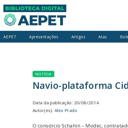
AEPET
Apresentações
Artigos
Atas
Bol
NOTÍCIA
Navio-plataforma Ci
Data da publicação: 20/08/2014
Autor(es):
Alex Prado
O consórcio Schahin – Modec, contratad