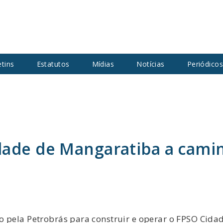
etins
Estatutos
Mídias
Notícias
Periódico
dade de Mangaratiba a camin
o pela Petrobrás para construir e operar o FPSO Cidad