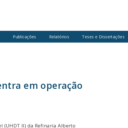
s
Publicações
Relatórios
Teses e Dissertações
 entra em operação
l (UHDT II) da Refinaria Alberto