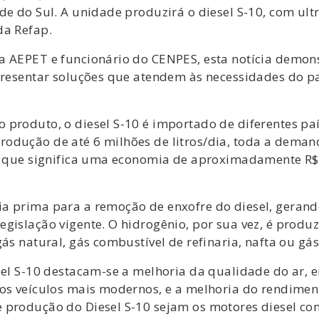
de do Sul. A unidade produzirá o diesel S-10, com ult
da Refap.
a AEPET e funcionário do CENPES, esta notícia demon
apresentar soluções que atendem às necessidades do p
 produto, o diesel S-10 é importado de diferentes p
odução de até 6 milhões de litros/dia, toda a demand
 o que significa uma economia de aproximadamente R$
ia prima para a remoção de enxofre do diesel, gera
egislação vigente. O hidrogênio, por sua vez, é prod
ás natural, gás combustível de refinaria, nafta ou gá
esel S-10 destacam-se a melhoria da qualidade do ar,
nos veículos mais modernos, e a melhoria do rendime
e produção do Diesel S-10 sejam os motores diesel 