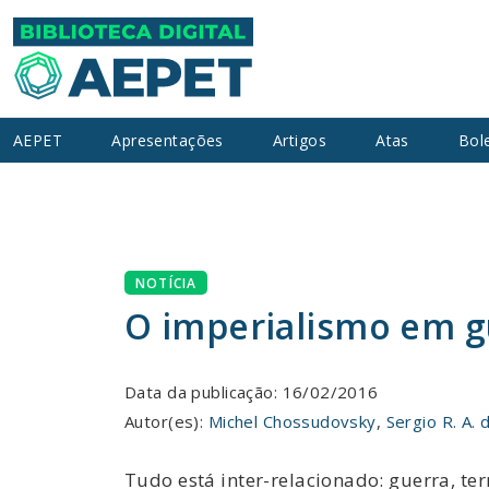
AEPET
Apresentações
Artigos
Atas
Bol
NOTÍCIA
O imperialismo em g
Data da publicação: 16/02/2016
Autor(es):
Michel Chossudovsky
,
Sergio R. A. 
Tudo está inter-relacionado: guerra, te