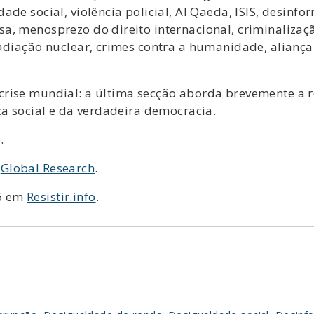
ade social, violência policial, Al Qaeda, ISIS, desin
, menosprezo do direito internacional, criminalizaçã
adiação nuclear, crimes contra a humanidade, aliança 
crise mundial: a última secção aborda brevemente a 
ça social e da verdadeira democracia.
.
m
Global Research
.
6 em
Resistir.info
.