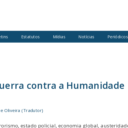
etins
Estatutos
Mídias
Notícias
Periódico
uerra contra a Humanidade
de Oliveira (Tradutor)
rrorismo, estado policial, economia global, austeridad