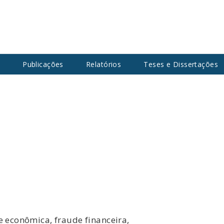
s
Publicações
Relatórios
Teses e Dissertações
e econômica, fraude financeira,