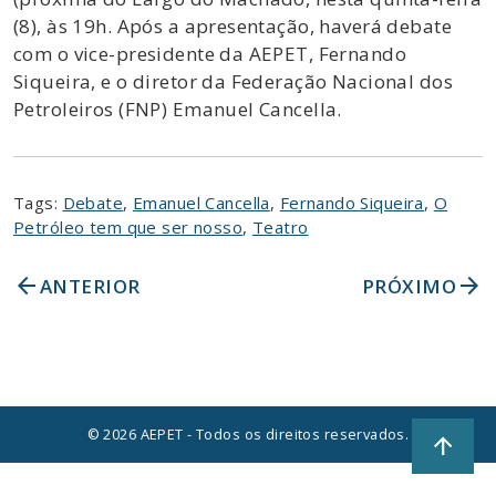
(8), às 19h. Após a apresentação, haverá debate
com o vice-presidente da AEPET, Fernando
Siqueira, e o diretor da Federação Nacional dos
Petroleiros (FNP) Emanuel Cancella.
Tags:
Debate
,
Emanuel Cancella
,
Fernando Siqueira
,
O
Petróleo tem que ser nosso
,
Teatro
arrow_back
arrow_forward
ANTERIOR
PRÓXIMO
© 2026 AEPET - Todos os direitos reservados.
arrow_upward