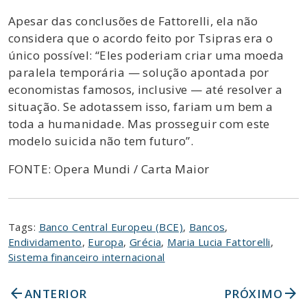
Apesar das conclusões de Fattorelli, ela não
considera que o acordo feito por Tsipras era o
único possível: “Eles poderiam criar uma moeda
paralela temporária — solução apontada por
economistas famosos, inclusive — até resolver a
situação. Se adotassem isso, fariam um bem a
toda a humanidade. Mas prosseguir com este
modelo suicida não tem futuro”.
FONTE: Opera Mundi / Carta Maior
Tags:
Banco Central Europeu (BCE)
,
Bancos
,
Endividamento
,
Europa
,
Grécia
,
Maria Lucia Fattorelli
,
Sistema financeiro internacional
arrow_back
arrow_forward
ANTERIOR
PRÓXIMO