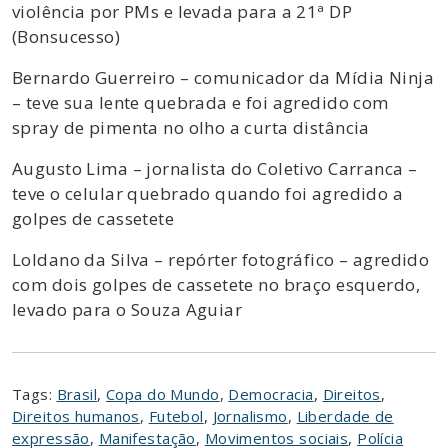
violência por PMs e levada para a 21ª DP
(Bonsucesso)
Bernardo Guerreiro – comunicador da Mídia Ninja
– teve sua lente quebrada e foi agredido com
spray de pimenta no olho a curta distância
Augusto Lima – jornalista do Coletivo Carranca –
teve o celular quebrado quando foi agredido a
golpes de cassetete
Loldano da Silva – repórter fotográfico – agredido
com dois golpes de cassetete no braço esquerdo,
levado para o Souza Aguiar
Tags:
Brasil
,
Copa do Mundo
,
Democracia
,
Direitos
,
Direitos humanos
,
Futebol
,
Jornalismo
,
Liberdade de
expressão
,
Manifestação
,
Movimentos sociais
,
Polícia