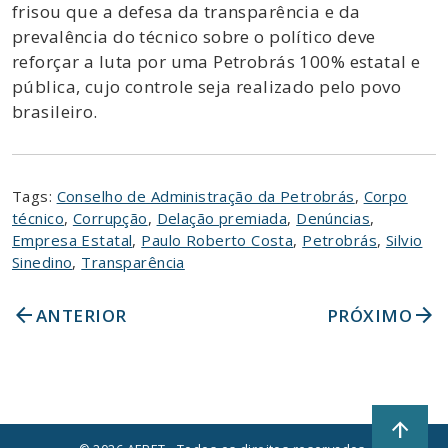
frisou que a defesa da transparência e da
prevalência do técnico sobre o político deve
reforçar a luta por uma Petrobrás 100% estatal e
pública, cujo controle seja realizado pelo povo
brasileiro.
Tags:
Conselho de Administração da Petrobrás
,
Corpo
técnico
,
Corrupção
,
Delação premiada
,
Denúncias
,
Empresa Estatal
,
Paulo Roberto Costa
,
Petrobrás
,
Silvio
Sinedino
,
Transparência
arrow_back
arrow_forward
ANTERIOR
PRÓXIMO
arrow_upward