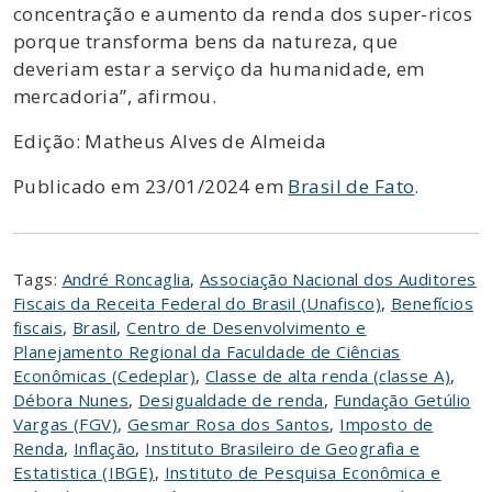
concentração e aumento da renda dos super-ricos
porque transforma bens da natureza, que
deveriam estar a serviço da humanidade, em
mercadoria”, afirmou.
Edição: Matheus Alves de Almeida
Publicado em 23/01/2024 em
Brasil de Fato
.
Tags:
André Roncaglia
,
Associação Nacional dos Auditores
Fiscais da Receita Federal do Brasil (Unafisco)
,
Benefícios
fiscais
,
Brasil
,
Centro de Desenvolvimento e
Planejamento Regional da Faculdade de Ciências
Econômicas (Cedeplar)
,
Classe de alta renda (classe A)
,
Débora Nunes
,
Desigualdade de renda
,
Fundação Getúlio
Vargas (FGV)
,
Gesmar Rosa dos Santos
,
Imposto de
Renda
,
Inflação
,
Instituto Brasileiro de Geografia e
Estatistica (IBGE)
,
Instituto de Pesquisa Econômica e