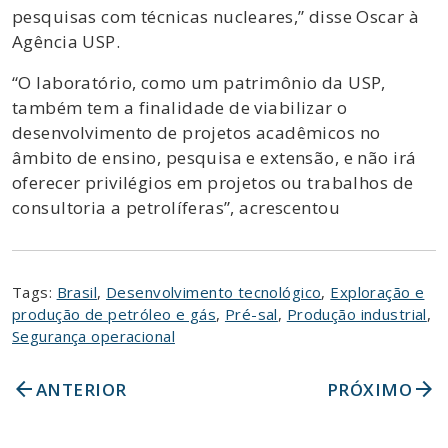
pesquisas com técnicas nucleares,” disse Oscar à
Agência USP.
“O laboratório, como um patrimônio da USP,
também tem a finalidade de viabilizar o
desenvolvimento de projetos acadêmicos no
âmbito de ensino, pesquisa e extensão, e não irá
oferecer privilégios em projetos ou trabalhos de
consultoria a petrolíferas”, acrescentou
Tags:
Brasil
,
Desenvolvimento tecnológico
,
Exploração e
produção de petróleo e gás
,
Pré-sal
,
Produção industrial
,
Segurança operacional
arrow_back
arrow_forward
ANTERIOR
PRÓXIMO